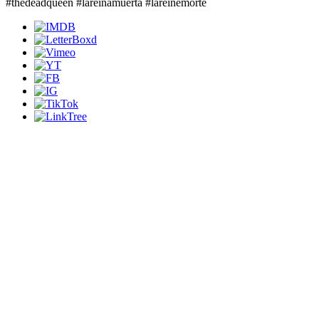
#thedeadqueen #lareinamuerta #lareinemorte