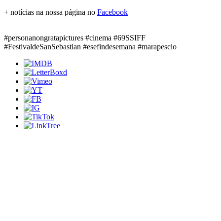
+ notícias na nossa página no
Facebook
#personanongratapictures #cinema #69SSIFF
#FestivaldeSanSebastian #esefindesemana #marapescio