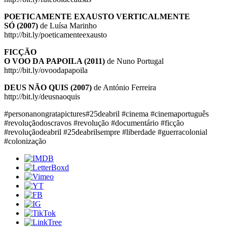
POETICAMENTE EXAUSTO VERTICALMENTE
SÓ (2007)
de Luísa Marinho
http://bit.ly/poeticamenteexausto
FICÇÃO
O VOO DA PAPOILA (2011)
de Nuno Portugal
http://bit.ly/ovoodapapoila
DEUS NÃO QUIS (2007)
de António Ferreira
http://bit.ly/deusnaoquis
#personanongratapictures#25deabril #cinema #cinemaportuguês
#revoluçãodoscravos #revolução #documentário #ficção
#revoluçãodeabril #25deabrilsempre #liberdade #guerracolonial
#colonização